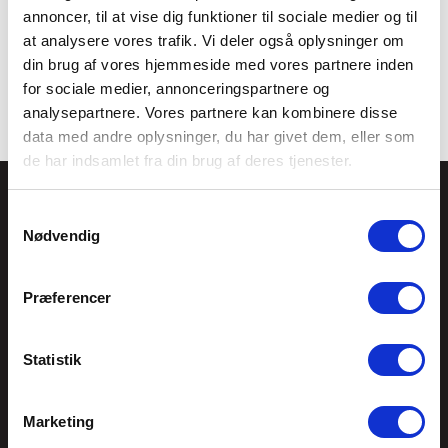
annoncer, til at vise dig funktioner til sociale medier og til
at analysere vores trafik. Vi deler også oplysninger om
din brug af vores hjemmeside med vores partnere inden
for sociale medier, annonceringspartnere og
analysepartnere. Vores partnere kan kombinere disse
data med andre oplysninger, du har givet dem, eller som
de har indsamlet fra din brug af deres tjenester.
Tankegang a/s
Jernbanegade 8
Samtykkevalg
Nødvendig
9870 Sindal
CVR: 21888400
Præferencer
Telefon
7012 4412
Statistik
tankegang@tankegang.dk
Marketing