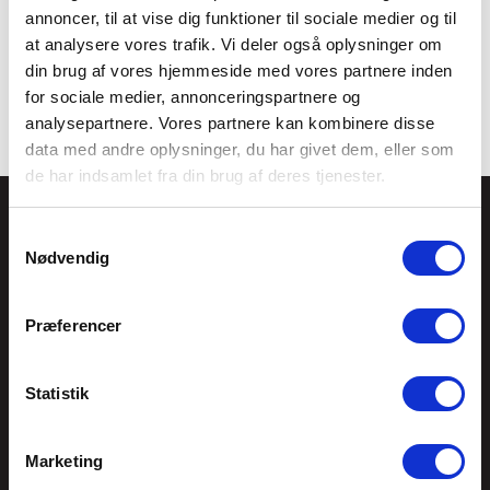
annoncer, til at vise dig funktioner til sociale medier og til
at analysere vores trafik. Vi deler også oplysninger om
din brug af vores hjemmeside med vores partnere inden
for sociale medier, annonceringspartnere og
analysepartnere. Vores partnere kan kombinere disse
data med andre oplysninger, du har givet dem, eller som
de har indsamlet fra din brug af deres tjenester.
Tankegang a/s
Jernbanegade 8
Samtykkevalg
Nødvendig
9870 Sindal
CVR: 21888400
Præferencer
Telefon
7012 4412
Statistik
tankegang@tankegang.dk
Marketing